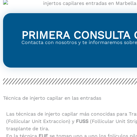
PRIMERA CONSULTA 
Contacta con nosotros y te informaremos sobre
Técnica de injerto capilar en las entradas
Las técnicas de injerto capilar más conocidas para Tr
(Follicular Unit Extraccion) y
FUSS
(Follicular Unit Stri
trasplante de tira.
En la técnica
FUE
se toman uno a uno los folículos pil