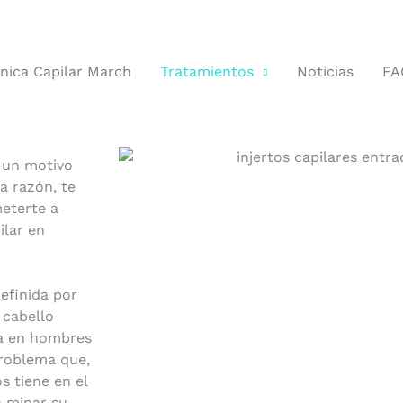
línica Capilar March
Tratamientos
Noticias
FA
n un motivo
a razón, te
eterte a
ilar en
efinida por
 cabello
ma en hombres
problema que,
os tiene en el
a minar su