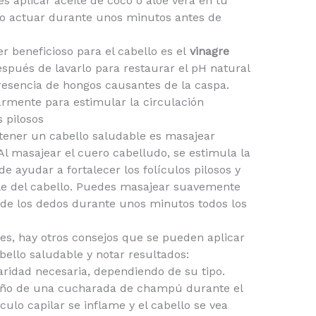
s aplicar aceite de coco o aloe vera en tu
lo actuar durante unos minutos antes de
 beneficioso para el cabello es el
vinagre
espués de lavarlo para restaurar el pH natural
resencia de hongos causantes de la caspa.
rmente para estimular la circulación
s pilosos
tener un cabello saludable es masajear
l masajear el cuero cabelludo, se estimula la
e ayudar a fortalecer los folículos pilosos y
e del cabello. Puedes masajear suavemente
de los dedos durante unos minutos todos los
s, hay otros consejos que se pueden aplicar
bello saludable y notar resultados:
aridad necesaria, dependiendo de su tipo.
maño de una cucharada de champú durante el
ículo capilar se inflame y el cabello se vea