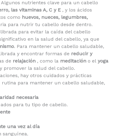
. Algunos nutrientes clave para un cabello
erro, las vitaminas A, C y E
, y los ácidos
ntos como
huevos, nueces, legumbres,
ria para nutrir tu cabello desde dentro.
ilibrada para evitar la caída del cabello
gnificativo en la salud del cabello, ya que
 mismo
. Para mantener un cabello saludable,
librada y encontrar formas de
reducir y
as de
relajación
, como la
meditación
o el
yoga
 y promover la salud del cabello.
iones, hay otros cuidados y prácticas
u rutina para mantener un cabello saludable,
laridad necesaria
ados para tu tipo de cabello.
mente
te una vez al día
n sanguínea.