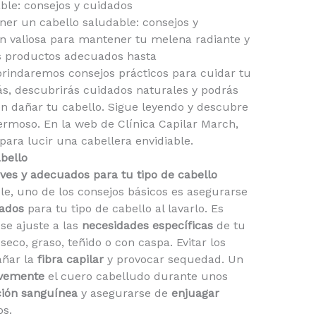
le: consejos y cuidados
er un cabello saludable: consejos y
n valiosa para mantener tu melena radiante y
os productos adecuados hasta
rindaremos consejos prácticos para cuidar tu
s, descubrirás cuidados naturales y podrás
n dañar tu cabello. Sigue leyendo y descubre
rmoso. En la web de Clínica Capilar March,
para lucir una cabellera envidiable.
bello
ves y adecuados para tu tipo de cabello
e, uno de los consejos básicos es asegurarse
ados
para tu tipo de cabello al lavarlo. Es
e ajuste a las
necesidades específicas
de tu
seco, graso, teñido o con caspa. Evitar los
ñar la
fibra capilar
y provocar sequedad. Un
vemente
el cuero cabelludo durante unos
ción sanguínea
y asegurarse de
enjuagar
os.